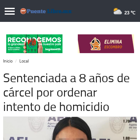
Puentelibre.mx
23 
Inicio
Local
Nacional
Inicio
Local
Opinión
Sentenciada a 8 años de
Cronos
cárcel por ordenar
Economía
intento de homicidio
Espectáculos
Deportes
Extra +