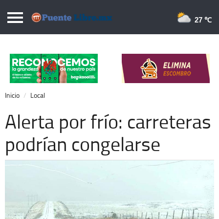
Puentelibre.mx
27 
Inicio
Local
Nacional
Inicio
Local
Opinión
Alerta por frío: carreteras
Cronos
podrían congelarse
Economía
Espectáculos
Deportes
Extra +