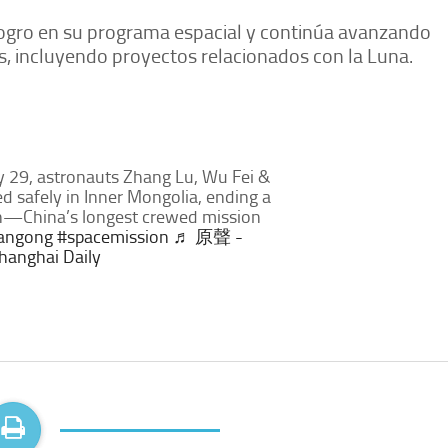
ogro en su programa espacial y continúa avanzando
s, incluyendo proyectos relacionados con la Luna.
29, astronauts Zhang Lu, Wu Fei &
 safely in Inner Mongolia, ending a
n—China’s longest crewed mission
iangong
#spacemission
♬ 原聲 -
hanghai Daily