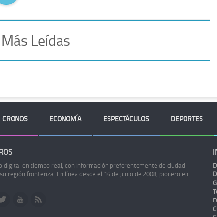
 Más Leídas
CRONOS
ECONOMÍA
ESPECTÁCULOS
DEPORTES
ROS
I
o digital en tiempo real, con información preferentemente de ciudad
D
 su región fronteriza. En línea desde el 16 de junio de 2008, pionero en
D
G
Te
D
C