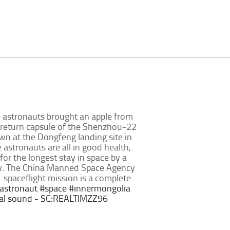
 astronauts brought an apple from
e return capsule of the Shenzhou-22
n at the Dongfeng landing site in
 astronauts are all in good health,
for the longest stay in space by a
w. The China Manned Space Agency
spaceflight mission is a complete
astronaut
#space
#innermongolia
nal sound - SC:REALTIMZZ96