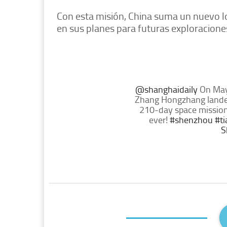
Con esta misión, China suma un nuevo l
en sus planes para futuras exploracione
@shanghaidaily
On May 
Zhang Hongzhang landed
210-day space missio
ever!
#shenzhou
#t
S