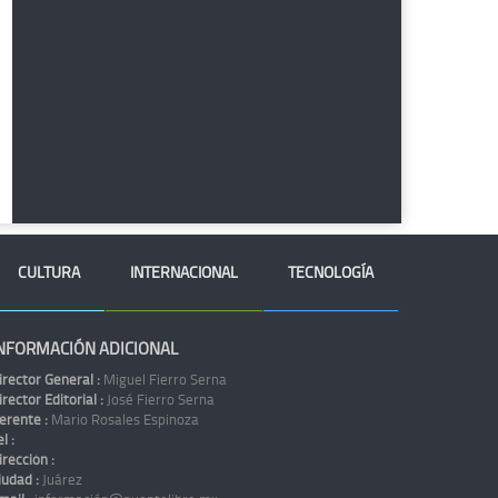
CULTURA
INTERNACIONAL
TECNOLOGÍA
NFORMACIÓN ADICIONAL
irector General :
Miguel Fierro Serna
irector Editorial :
José Fierro Serna
erente :
Mario Rosales Espinoza
l :
irección :
iudad :
Juárez