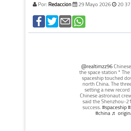
Por:
Redacción
29 Mayo 2026
20 37
@realtimzz96
Chinese
the space station * Th
spaceship touched dow
north China. The three
setting a new record 
Chinese astronaut cre
said the Shenzhou-21 
success.
#spaceship
#
#china
♬ origi