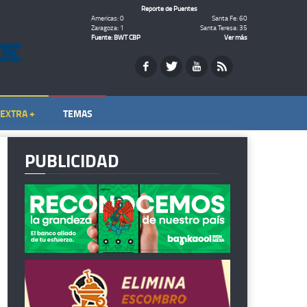
Reporte de Puentes
Americas: 0
Santa Fe: 60
Zaragoza: 1
Santa Teresa: 35
Fuente: BWT CBP
Ver más
EXTRA +
TEMAS
PUBLICIDAD