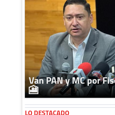
Van PAN y MC por Fis
🎦
LO DESTACADO