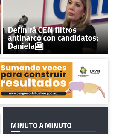
Definirá CEN filtros
antinarco con candidatos:
Daniela🎦
MINUTO A MINUTO