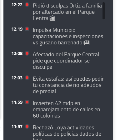
12:22
Pidió disculpas Ortiz a familia
por altercado en el Parque
Central🎦
12:19
Impulsa Municipio
capacitaciones e inspecciones
vs gusano barrenador🎦
12:08
Afectado del Parque Central
pide que coordinador se
disculpe
12:03
Evita estafas: así puedes pedir
tu constancia de no adeudos
de predial
11:59
Invierten 42 mdp en
emparejamiento de calles en
60 colonias
11:57
Rechazó Loya actividades
políticas de policías dados de
baja