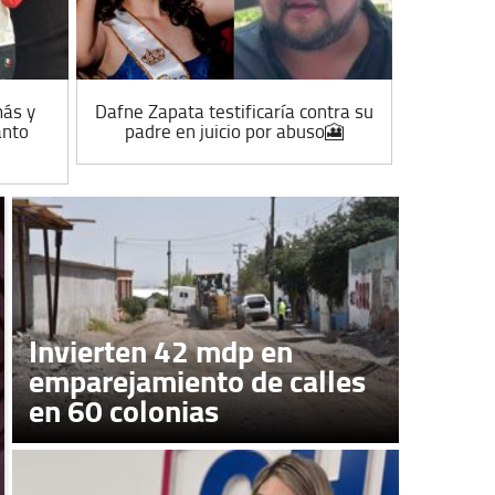
más y
Dafne Zapata testificaría contra su
Filtran im
anto
padre en juicio por abuso🎦
Gastélum
Invierten 42 mdp en
emparejamiento de calles
en 60 colonias