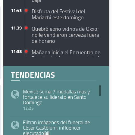
11:43
Disfruta del Festival del
Mariachi este domingo
11:39
Quebró ebrio vidrios de Oxxo;
no le vendieron cerveza fuera
de horario
11:38
Mañana inicia el Encuentro de
Pueblos Indígenas; esto habrá
11:10
Va SSPE por Récord Guinness
TENDENCIAS
para concientizar vs abuso
infantil🎦
México suma 7 medallas más y
10:57
México y Brasil llegan
fortalece su liderato en Santo
acuerdos en energía,
Domingo
seguridad y aerospace
12:25
10:47
Pide Seguridad Vial tomar
Filtran imágenes del funeral de
rutas alternas en las Torres y
César Gastélum, influencer
Talamás
ejecutado🎦