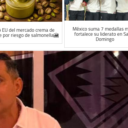
México suma 7 medallas 
ó EU del mercado crema de
fortalece su liderato en S
e por riesgo de salmonella🎦
Domingo