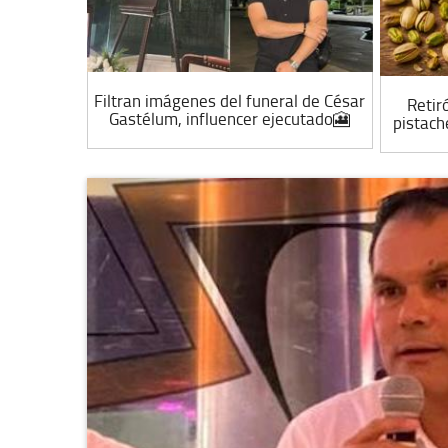
contra su
Filtran imágenes del funeral de César
Retir
uso🎦
Gastélum, influencer ejecutado🎦
pistach