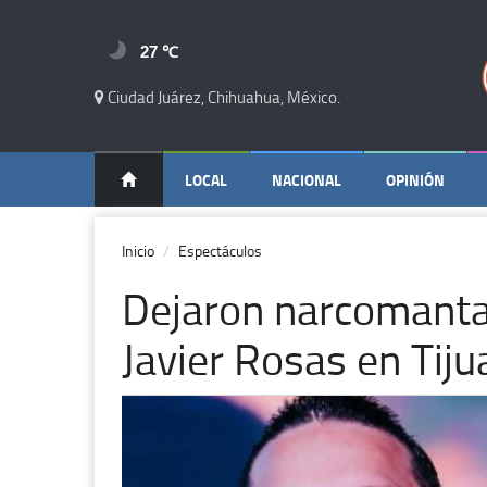
27 ℃
Ciudad Juárez, Chihuahua, México.
LOCAL
NACIONAL
OPINIÓN
Inicio
Espectáculos
Dejaron narcomanta
Javier Rosas en Tij