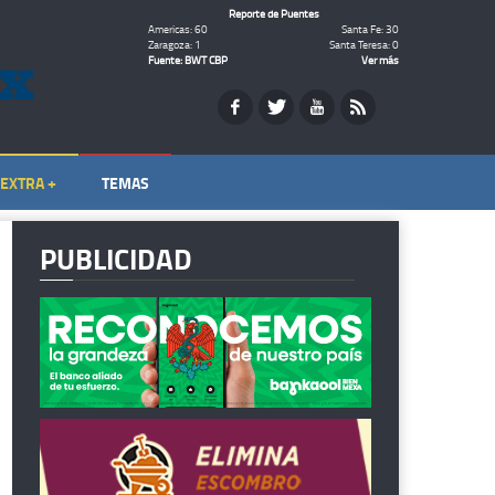
Reporte de Puentes
Americas: 60
Santa Fe: 30
Zaragoza: 1
Santa Teresa: 0
Fuente: BWT CBP
Ver más
EXTRA +
TEMAS
PUBLICIDAD