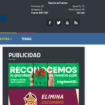
Reporte de Puentes
Americas: 60
Santa Fe: 70
Zaragoza: 5
Santa Teresa: 35
Fuente: BWT CBP
Ver más
EXTRA +
TEMAS
PUBLICIDAD