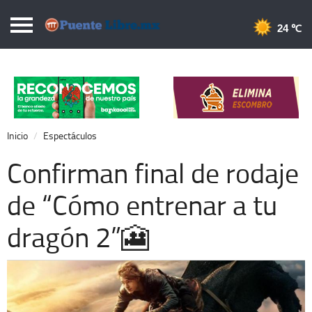
Puentelibre.mx
24 
Inicio
Local
Nacional
Inicio
Espectáculos
Opinión
Confirman final de rodaje
Cronos
de “Cómo entrenar a tu
Economía
dragón 2”🎦
Espectáculos
Deportes
Extra +