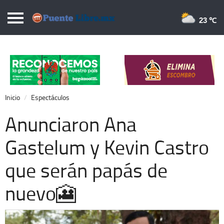
Puentelibre.mx
23 
Inicio
Local
Nacional
Inicio
Espectáculos
Opinión
Anunciaron Ana
Cronos
Gastelum y Kevin Castro
Economía
que serán papás de
Espectáculos
Deportes
nuevo🎦
Extra +