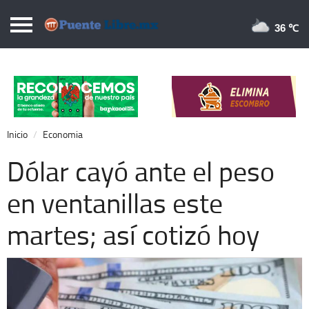
Puentelibre.mx
36 
Inicio
Local
Nacional
Inicio
Economia
Opinión
Dólar cayó ante el peso
Cronos
en ventanillas este
Economía
martes; así cotizó hoy
Espectáculos
Deportes
Extra +