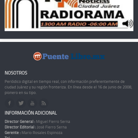
NOSOTROS
Periódico digital en tiempo real, con información preferentemente de
ciudad Juárez y su región fronteriza. En línea desde el 16 de junio de 2008,
pionero en su tipo.
INFORMACIÓN ADICIONAL
Director General :
Miguel Fierro Serna
Director Editorial :
José Fierro Serna
Gerente :
Mario Rosales Espinoza