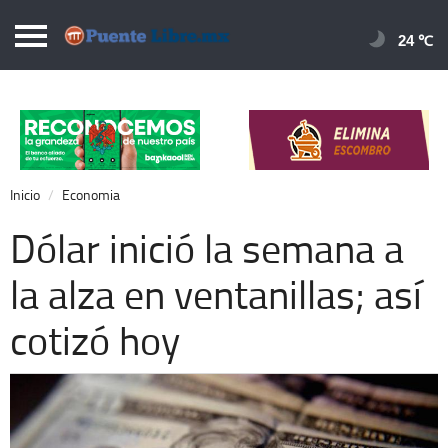
Puentelibre.mx
24 
Inicio
Local
Nacional
Inicio
Economia
Opinión
Dólar inició la semana a
Cronos
la alza en ventanillas; así
Economía
cotizó hoy
Espectáculos
Deportes
Extra +