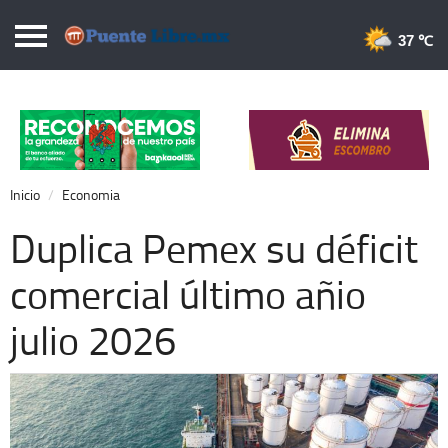
Puentelibre.mx
37 
Inicio
Local
Nacional
Inicio
Economia
Opinión
Duplica Pemex su déficit
Cronos
comercial último añio
Economía
julio 2026
Espectáculos
Deportes
Extra +