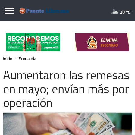
Puentelibre.mx
30 
Inicio
Local
Nacional
Inicio
Economia
Opinión
Aumentaron las remesas
Cronos
en mayo; envían más por
Economía
operación
Espectáculos
Deportes
Extra +