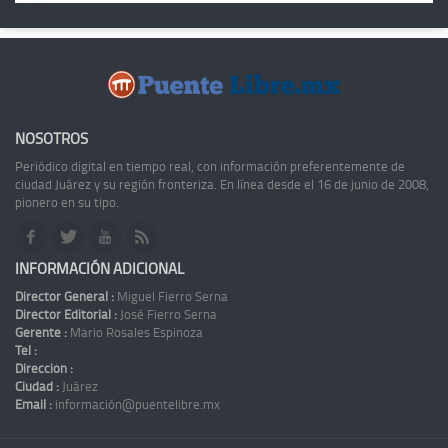
NOSOTROS
Periódico digital en tiempo real, con información preferentemente de
ciudad Juárez y su región fronteriza. En línea desde el 16 de junio de 2008,
pionero en su tipo.
INFORMACIÓN ADICIONAL
Director General :
Miguel Fierro Serna
Director Editorial :
José Fierro Serna
Gerente :
Mario Rosales Espinoza
Tel :
Dirección :
Ciudad :
Juárez
Email :
información@puentelibre.mx