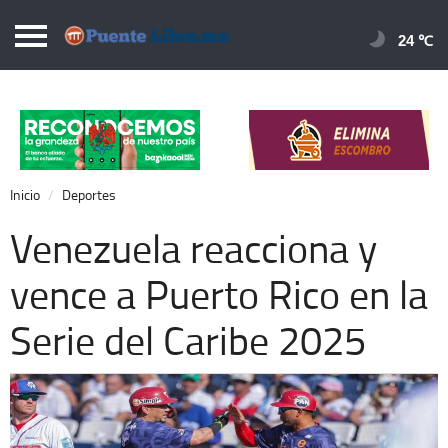
Puentelibre.mx
24 
Inicio
Local
Nacional
Inicio
Deportes
Opinión
Venezuela reacciona y
Cronos
vence a Puerto Rico en la
Economía
Serie del Caribe 2025
Espectáculos
Deportes
Extra +