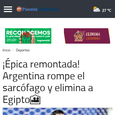
Puentelibre.mx
27 
Inicio
Local
Nacional
Inicio
Deportes
Opinión
¡Épica remontada!
Cronos
Argentina rompe el
Economía
sarcófago y elimina a
Espectáculos
Deportes
Egipto🎦
Extra +