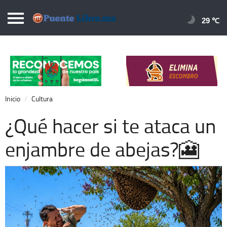
Puentelibre.mx
29 
Inicio
Local
Nacional
Inicio
Cultura
Opinión
¿Qué hacer si te ataca un
Cronos
enjambre de abejas?🎦
Economía
Espectáculos
Deportes
Extra +