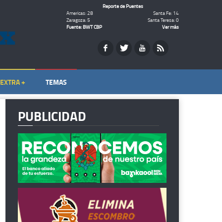
Reporte de Puentes
Americas: 28
Santa Fe: 14
Zaragoza: 5
Santa Teresa: 0
Fuente: BWT CBP
Ver más
EXTRA +
TEMAS
PUBLICIDAD