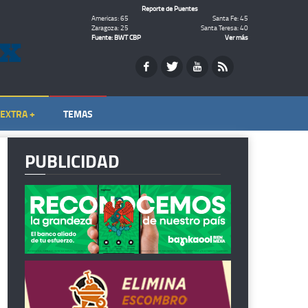
Reporte de Puentes
Americas: 65
Santa Fe: 45
Zaragoza: 25
Santa Teresa: 40
Fuente: BWT CBP
Ver más
EXTRA +
TEMAS
PUBLICIDAD