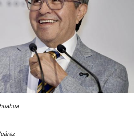
ihuahua
Juárez