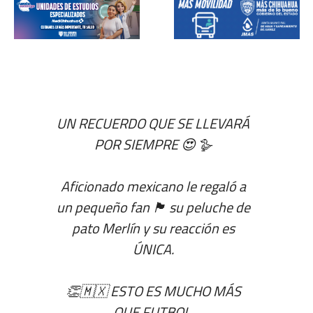
UN RECUERDO QUE SE LLEVARÁ
POR SIEMPRE 😍 🪿
Aficionado mexicano le regaló a
un pequeño fan 🏴󠁧󠁢󠁥󠁮󠁧󠁿 su peluche de
pato Merlín y su reacción es
ÚNICA.
👏🇲🇽 ESTO ES MUCHO MÁS
QUE FUTBOL.