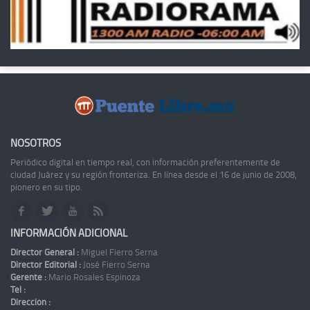
NOSOTROS
Periódico digital en tiempo real, con información preferentemente de
ciudad Juárez y su región fronteriza. En línea desde el 16 de junio de 2008,
pionero en su tipo.
INFORMACIÓN ADICIONAL
Director General :
Miguel Fierro Serna
Director Editorial :
José Fierro Serna
Gerente :
Mario Rosales Espinoza
Tel :
Dirección :