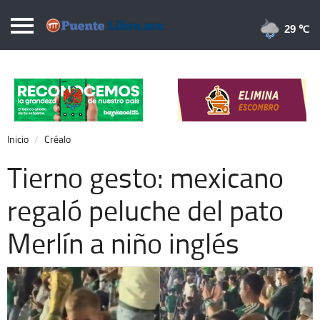
Puentelibre.mx
29 
Inicio
Local
Nacional
Inicio
Créalo
Opinión
Tierno gesto: mexicano
Cronos
regaló peluche del pato
Economía
Merlín a niño inglés
Espectáculos
Deportes
Extra +