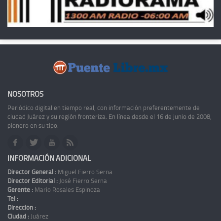
NOSOTROS
Periódico digital en tiempo real, con información preferentemente de
ciudad Juárez y su región fronteriza. En línea desde el 16 de junio de 2008,
pionero en su tipo.
INFORMACIÓN ADICIONAL
Director General :
Miguel Fierro Serna
Director Editorial :
José Fierro Serna
Gerente :
Mario Rosales Espinoza
Tel :
Dirección :
Ciudad :
Juárez