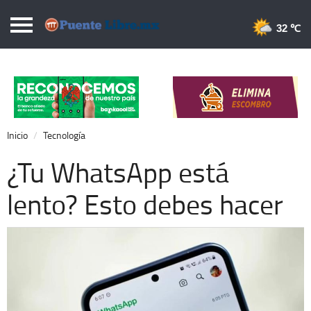
Puentelibre.mx
32 
Inicio
Local
Nacional
Inicio
Tecnología
Opinión
¿Tu WhatsApp está
Cronos
lento? Esto debes hacer
Economía
Espectáculos
Deportes
Extra +