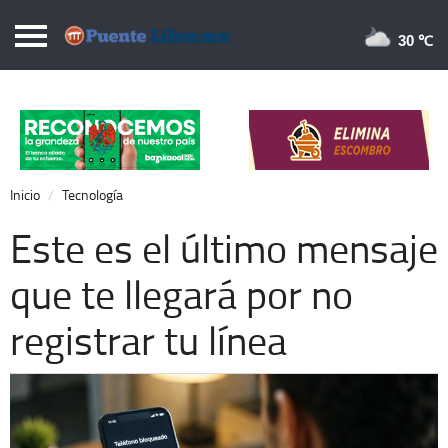
Puentelibre.mx
30 
Inicio
Local
Nacional
Inicio
Tecnología
Opinión
Este es el último mensaje
Cronos
que te llegará por no
Economía
registrar tu línea
Espectáculos
Deportes
Extra +