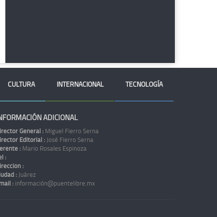
CULTURA
INTERNACIONAL
TECNOLOGÍA
NFORMACIÓN ADICIONAL
irector General :
Miguel Fierro Serna
irector Editorial :
José Fierro Serna
erente :
Mario Rosales Espinoza
l :
irección :
iudad :
Juárez
mail :
información@puentelibre.mx