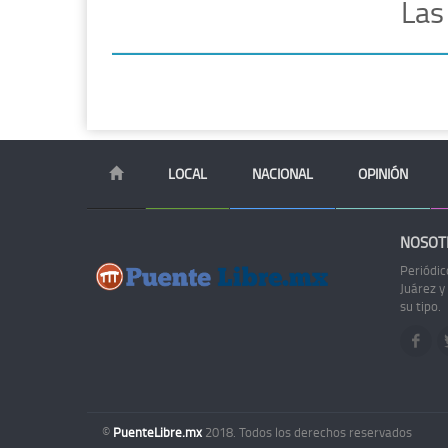
Las
LOCAL
NACIONAL
OPINIÓN
NOSOT
Periódic
Juárez y
su tipo.
©
PuenteLibre.mx
2018. Todos los derechos reservados