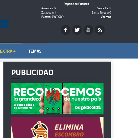
Reporte de Puentes
Americas: 5
Santa Fe: 5
Zaragoza: 1
Santa Teresa: 0
Fuente: BWT CBP
Ver más
EXTRA +
TEMAS
PUBLICIDAD