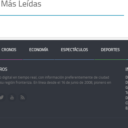
 Más Leídas
CRONOS
ECONOMÍA
ESPECTÁCULOS
DEPORTES
ROS
I
o digital en tiempo real, con información preferentemente de ciudad
D
 su región fronteriza. En línea desde el 16 de junio de 2008, pionero en
D
G
Te
D
C
E