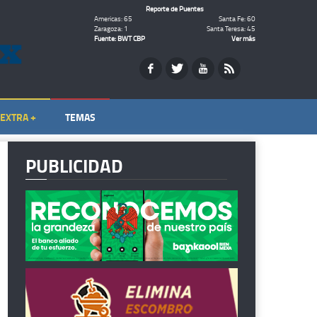
Reporte de Puentes
Americas: 65
Santa Fe: 60
Zaragoza: 1
Santa Teresa: 45
Fuente: BWT CBP
Ver más
EXTRA +
TEMAS
PUBLICIDAD