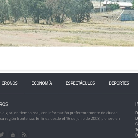
CRONOS
ECONOMÍA
ESPECTÁCULOS
DEPORTES
ROS
I
o digital en tiempo real, con información preferentemente de ciudad
D
 su región fronteriza. En línea desde el 16 de junio de 2008, pionero en
D
G
Te
D