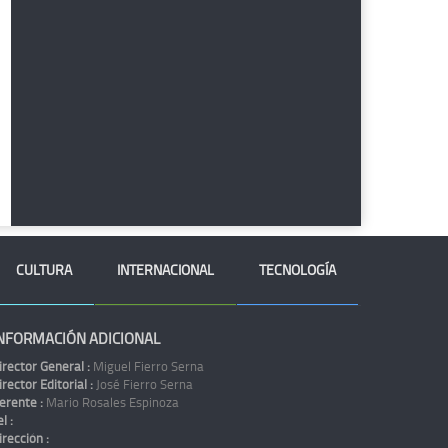
CULTURA
INTERNACIONAL
TECNOLOGÍA
NFORMACIÓN ADICIONAL
irector General :
Miguel Fierro Serna
irector Editorial :
José Fierro Serna
erente :
Mario Rosales Espinoza
l :
irección :