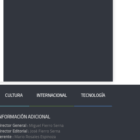
CULTURA
INTERNACIONAL
TECNOLOGÍA
NFORMACIÓN ADICIONAL
irector General :
Miguel Fierro Serna
irector Editorial :
José Fierro Serna
erente :
Mario Rosales Espinoza