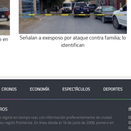
Señalan a exesposo por ataque contra familia; lo
o en
identifican
CRONOS
ECONOMÍA
ESPECTÁCULOS
DEPORTES
ROS
I
o digital en tiempo real, con información preferentemente de ciudad
D
 su región fronteriza. En línea desde el 16 de junio de 2008, pionero en
D
G