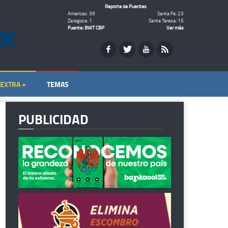
Reporte de Puentes
Americas: 39
Santa Fe: 23
Zaragoza: 1
Santa Teresa: 15
Fuente: BWT CBP
Ver más
EXTRA +
TEMAS
PUBLICIDAD