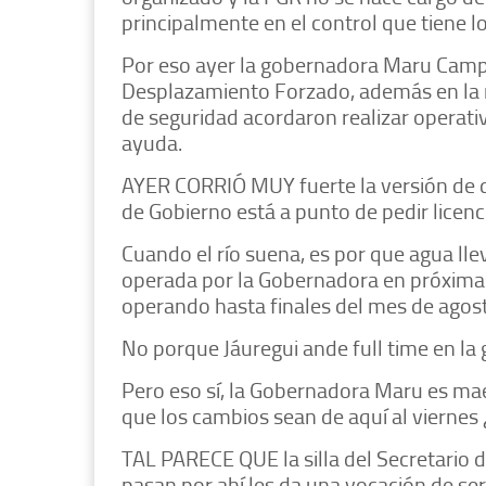
principalmente en el control que tiene lo
Por eso ayer la gobernadora Maru Campo
Desplazamiento Forzado, además en la r
de seguridad acordaron realizar operativ
ayuda.
AYER CORRIÓ MUY fuerte la versión de q
de Gobierno está a punto de pedir licenci
Cuando el río suena, es por que agua lle
operada por la Gobernadora en próximas 
operando hasta finales del mes de agost
No porque Jáuregui ande full time en la
Pero eso sí, la Gobernadora Maru es mae
que los cambios sean de aquí al viernes ¿
TAL PARECE QUE la silla del Secretario 
pasan por ahí les da una vocación de ser