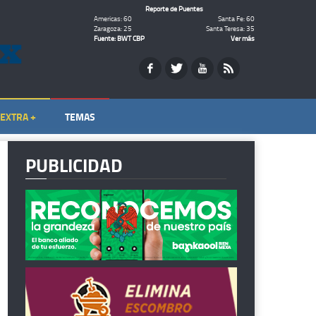
Reporte de Puentes
Americas: 60
Santa Fe: 60
Zaragoza: 25
Santa Teresa: 35
Fuente: BWT CBP
Ver más
EXTRA +
TEMAS
PUBLICIDAD