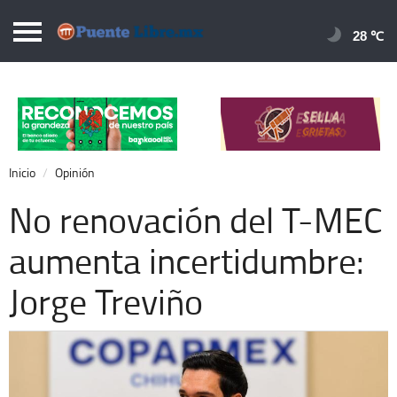
Puentelibre.mx
28 
Inicio
Local
Nacional
Inicio
Opinión
Opinión
No renovación del T-MEC
Cronos
aumenta incertidumbre:
Economía
Jorge Treviño
Espectáculos
Deportes
Extra +