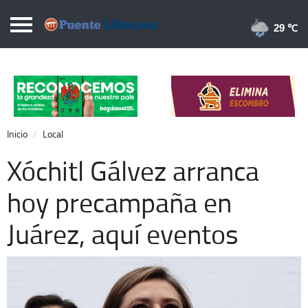
Puentelibre.mx
29 
Inicio
Local
Nacional
Inicio
Local
Opinión
Xóchitl Gálvez arranca
Cronos
hoy precampaña en
Economía
Juárez, aquí eventos
Espectáculos
Deportes
Extra +