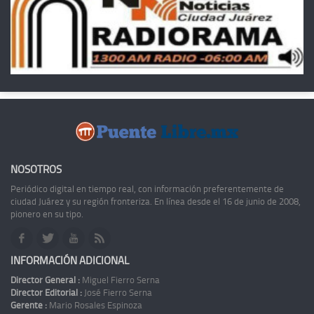
NOSOTROS
Periódico digital en tiempo real, con información preferentemente de
ciudad Juárez y su región fronteriza. En línea desde el 16 de junio de 2008,
pionero en su tipo.
INFORMACIÓN ADICIONAL
Director General :
Miguel Fierro Serna
Director Editorial :
José Fierro Serna
Gerente :
Mario Rosales Espinoza