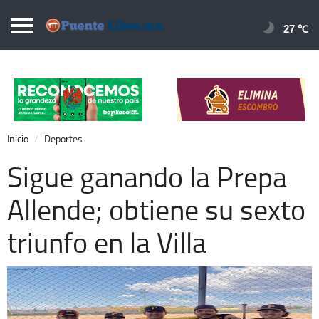
Puentelibre.mx
27 
Inicio
Local
Nacional
Inicio
Deportes
Opinión
Sigue ganando la Prepa
Cronos
Allende; obtiene su sexto
Economía
triunfo en la Villa
Espectáculos
Deportes
Extra +