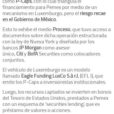
como
P-Caps
, con lo cual triangula el
financiamiento para Pemex por medio de un
mecanismo en Luxemburgo, pero el
riesgo recae
en el Gobierno de México
.
Esto lo exhibe el medio
Proceso
, que tuvo acceso a
documentos sobre dicha operación estructurada
con la ley de Nueva York y diseñada por los
bancos
JP Morgan
como asesor
único,
Citi
y
BofA
Securities como colocadores
conjuntos.
El vehículo de Luxemburgo es un modelo
llamado
Eagle Funding LuxCo S.à r.l.
(EFL I), que
emite los P-Caps a inversionistas institucionales.
Luego, los recursos captados se invierten en bonos
del Tesoro de Estados Unidos, prestados a Pemex
con un esquema de 'securities lending', que es
préstamo de valores o acciones.