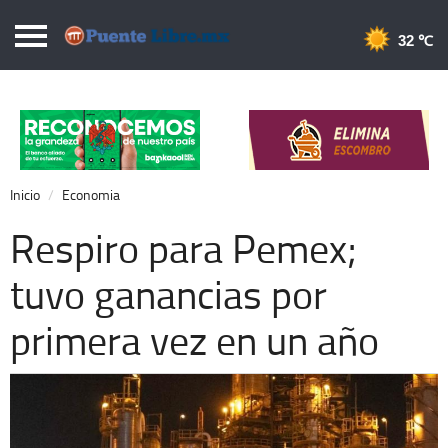
Puentelibre.mx
32 
Inicio
Local
Nacional
Inicio
Economia
Opinión
Respiro para Pemex;
Cronos
tuvo ganancias por
Economía
primera vez en un año
Espectáculos
Deportes
Extra +