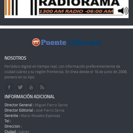
NOSOTROS
Periódico digital en tiempo real, con información preferentemente de
ciudad Juárez y su región fronteriza. En línea desde el 16 de junio de 2008,
pionero en su tipo.
INFORMACIÓN ADICIONAL
Director General :
Miguel Fierro Serna
Director Editorial :
José Fierro Serna
Gerente :
Mario Rosales Espinoza
Tel :
Dirección :
Ciudad :
Juárez