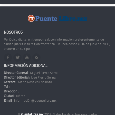
NOSOTROS
Periódico digital en tiempo real, con información preferentemente de
ciudad Juárez y su región fronteriza. En línea desde el 16 de junio de 2008,
pionero en su tipo.
INFORMACIÓN ADICIONAL
Director General :
Miguel Fierro Serna
Director Editorial :
José Fierro Serna
Gerente :
Mario Rosales Espinoza
Tel :
Dirección :
Ciudad :
Juárez
Email :
información@puentelibre.mx
©
PuenteLibre.mx
2018. Todos los derechos reservados