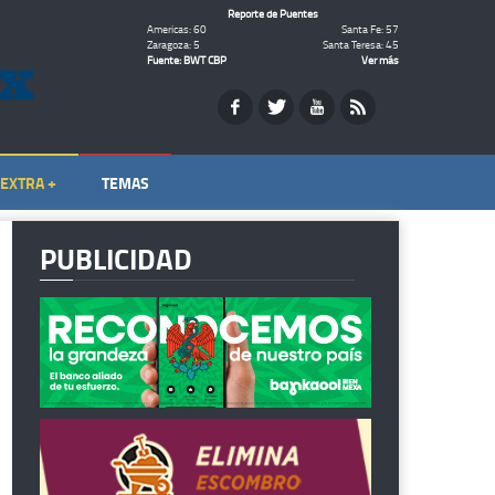
Reporte de Puentes
Americas: 60
Santa Fe: 57
Zaragoza: 5
Santa Teresa: 45
Fuente: BWT CBP
Ver más
EXTRA +
TEMAS
PUBLICIDAD