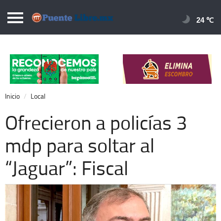
Puentelibre.mx
24 
Inicio
Local
Nacional
Inicio
Local
Opinión
Ofrecieron a policías 3
Cronos
mdp para soltar al
Economía
“Jaguar”: Fiscal
Espectáculos
Deportes
Extra +