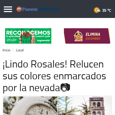
Puentelibre.mx
35 
Inicio
Local
Nacional
Inicio
Local
Opinión
¡Lindo Rosales! Relucen
Cronos
sus colores enmarcados
Economía
por la nevada📷
Espectáculos
Deportes
Extra +