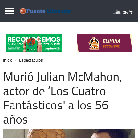
Puentelibre.mx
35 
Inicio
Local
Nacional
Inicio
Espectáculos
Opinión
Murió Julian McMahon,
Cronos
actor de ‘Los Cuatro
Economía
Fantásticos' a los 56
Espectáculos
Deportes
años
Extra +