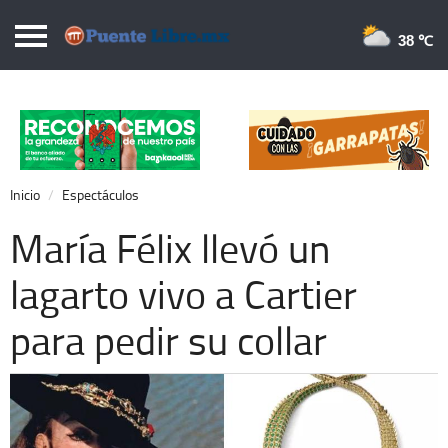
Puentelibre.mx
38 
Inicio
Local
Nacional
Inicio
Espectáculos
Opinión
María Félix llevó un
Cronos
lagarto vivo a Cartier
Economía
para pedir su collar
Espectáculos
Deportes
Extra +