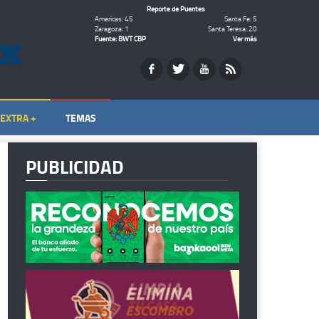
Reporte de Puentes
Americas: 45
Santa Fe: 5
Zaragoza: 1
Santa Teresa: 20
Fuente: BWT CBP
Ver más
EXTRA +
TEMAS
PUBLICIDAD