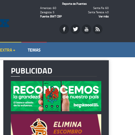
Reporte de Puentes
Americas: 60
Santa Fe: 60
Zaragoza: 5
Santa Teresa: 40
Fuente: BWT CBP
Ver más
EXTRA +
TEMAS
PUBLICIDAD