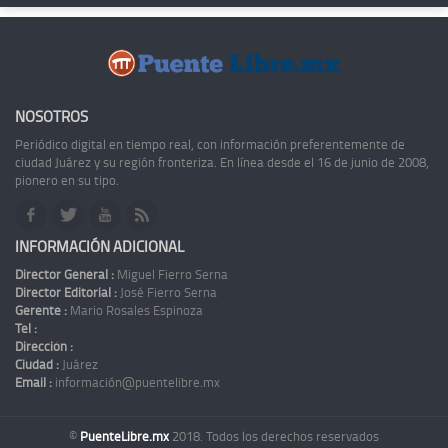
NOSOTROS
Periódico digital en tiempo real, con información preferentemente de
ciudad Juárez y su región fronteriza. En línea desde el 16 de junio de 2008,
pionero en su tipo.
INFORMACIÓN ADICIONAL
Director General :
Miguel Fierro Serna
Director Editorial :
José Fierro Serna
Gerente :
Mario Rosales Espinoza
Tel :
Dirección :
Ciudad :
Juárez
Email :
información@puentelibre.mx
©
PuenteLibre.mx
2018. Todos los derechos reservados