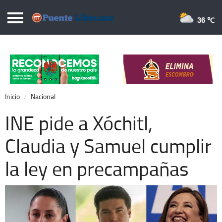
Puentelibre.mx
36 
Inicio
Local
Nacional
Inicio
Nacional
Opinión
INE pide a Xóchitl,
Cronos
Claudia y Samuel cumplir
Economía
la ley en precampañas
Espectáculos
Deportes
Extra +