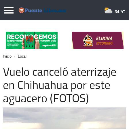
Puentelibre.mx
34 
Inicio
Local
Nacional
Inicio
Local
Opinión
Vuelo canceló aterrizaje
Cronos
en Chihuahua por este
Economía
aguacero (FOTOS)
Espectáculos
Deportes
Extra +