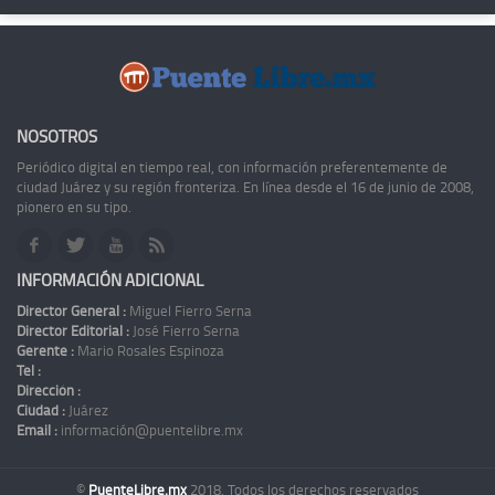
NOSOTROS
Periódico digital en tiempo real, con información preferentemente de
ciudad Juárez y su región fronteriza. En línea desde el 16 de junio de 2008,
pionero en su tipo.
INFORMACIÓN ADICIONAL
Director General :
Miguel Fierro Serna
Director Editorial :
José Fierro Serna
Gerente :
Mario Rosales Espinoza
Tel :
Dirección :
Ciudad :
Juárez
Email :
información@puentelibre.mx
©
PuenteLibre.mx
2018. Todos los derechos reservados