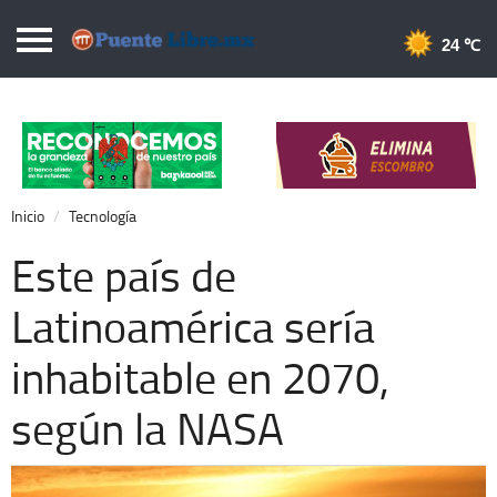
Puentelibre.mx
24 
Inicio
Local
Nacional
Inicio
Tecnología
Opinión
Este país de
Cronos
Latinoamérica sería
Economía
inhabitable en 2070,
Espectáculos
Deportes
según la NASA
Extra +