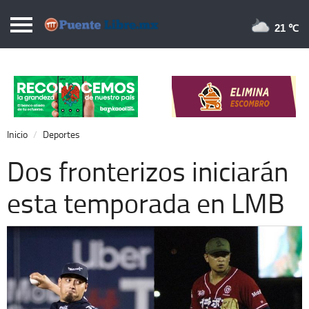
Puentelibre.mx
21 
Inicio
Local
Nacional
Inicio
Deportes
Opinión
Dos fronterizos iniciarán
Cronos
esta temporada en LMB
Economía
Espectáculos
Deportes
Extra +