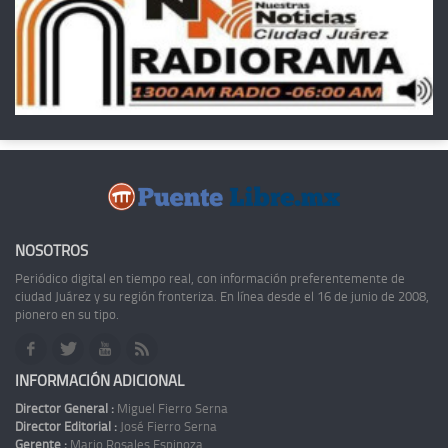
NOSOTROS
Periódico digital en tiempo real, con información preferentemente de
ciudad Juárez y su región fronteriza. En línea desde el 16 de junio de 2008,
pionero en su tipo.
INFORMACIÓN ADICIONAL
Director General :
Miguel Fierro Serna
Director Editorial :
José Fierro Serna
Gerente :
Mario Rosales Espinoza