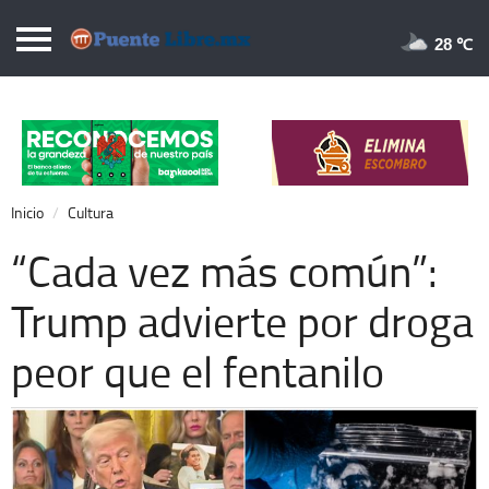
Puentelibre.mx
28 
Inicio
Local
Nacional
Inicio
Cultura
Opinión
“Cada vez más común”:
Cronos
Trump advierte por droga
Economía
peor que el fentanilo
Espectáculos
Deportes
Extra +