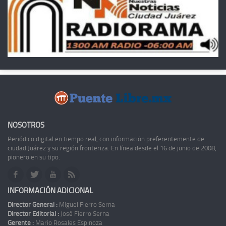
NOSOTROS
Periódico digital en tiempo real, con información preferentemente de
ciudad Juárez y su región fronteriza. En línea desde el 16 de junio de 2008,
pionero en su tipo.
INFORMACIÓN ADICIONAL
Director General :
Miguel Fierro Serna
Director Editorial :
José Fierro Serna
Gerente :
Mario Rosales Espinoza