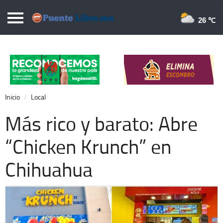
Puentelibre.mx
26 
Inicio
Local
Nacional
Inicio
Local
Opinión
Más rico y barato: Abre
Cronos
“Chicken Krunch” en
Economía
Chihuahua
Espectáculos
Deportes
Extra +