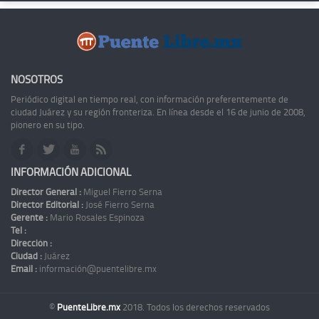
NOSOTROS
Periódico digital en tiempo real, con información preferentemente de
ciudad Juárez y su región fronteriza. En línea desde el 16 de junio de 2008,
pionero en su tipo.
INFORMACIÓN ADICIONAL
Director General :
Miguel Fierro Serna
Director Editorial :
José Fierro Serna
Gerente :
Mario Rosales Espinoza
Tel :
Dirección :
Ciudad :
Juárez
Email :
información@puentelibre.mx
©
PuenteLibre.mx
2018. Todos los derechos reservados