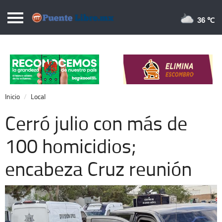
Puentelibre.mx
36 
Inicio
Local
Nacional
Inicio
Local
Opinión
Cerró julio con más de
Cronos
100 homicidios;
Economía
encabeza Cruz reunión
Espectáculos
Deportes
Extra +