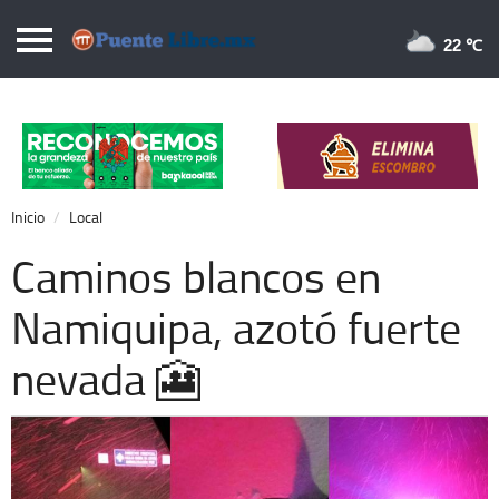
Puentelibre.mx
22 
Inicio
Local
Nacional
Inicio
Local
Opinión
Caminos blancos en
Cronos
Namiquipa, azotó fuerte
Economía
nevada 🎦
Espectáculos
Deportes
Extra +