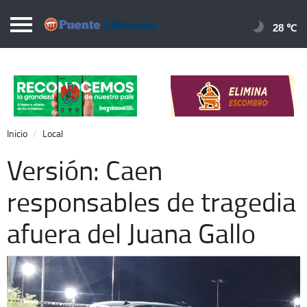
Puentelibre.mx
28 
Inicio
Local
Nacional
Inicio
Local
Opinión
Versión: Caen
Cronos
responsables de tragedia
Economía
afuera del Juana Gallo
Espectáculos
Deportes
Extra +