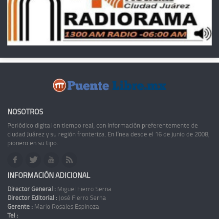
NOSOTROS
Periódico digital en tiempo real, con información preferentemente de
ciudad Juárez y su región fronteriza. En línea desde el 16 de junio de 2008,
pionero en su tipo.
INFORMACIÓN ADICIONAL
Director General :
Miguel Fierro Serna
Director Editorial :
José Fierro Serna
Gerente :
Mario Rosales Espinoza
Tel :