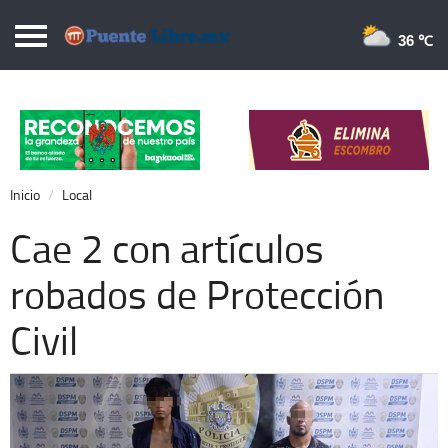
Puentelibre.mx
36 
Inicio
Local
Nacional
Inicio
Local
Opinión
Cae 2 con artículos
Cronos
robados de Protección
Economía
Civil
Espectáculos
Deportes
Extra +