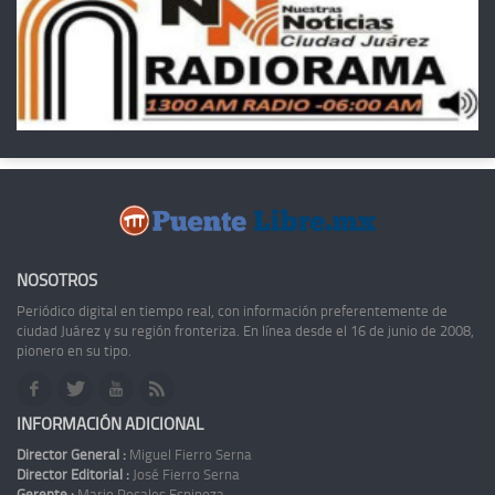
NOSOTROS
Periódico digital en tiempo real, con información preferentemente de
ciudad Juárez y su región fronteriza. En línea desde el 16 de junio de 2008,
pionero en su tipo.
INFORMACIÓN ADICIONAL
Director General :
Miguel Fierro Serna
Director Editorial :
José Fierro Serna
Gerente :
Mario Rosales Espinoza