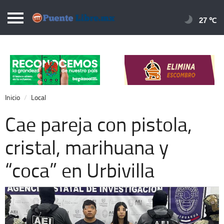
Puentelibre.mx
27 
Inicio
Local
Nacional
Inicio
Local
Opinión
Cae pareja con pistola,
Cronos
cristal, marihuana y
Economía
“coca” en Urbivilla
Espectáculos
Deportes
Extra +