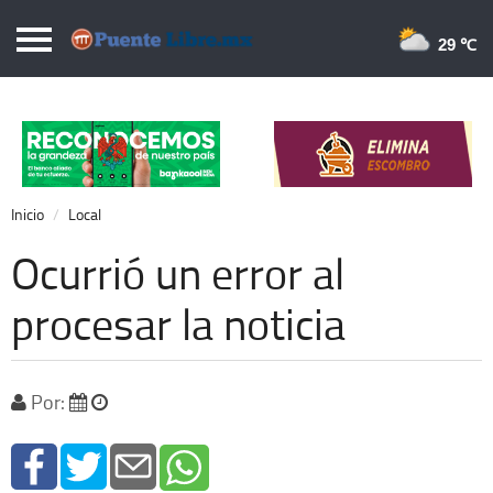
Puentelibre.mx
29 
Inicio
Local
Nacional
Inicio
Local
Opinión
Ocurrió un error al
Cronos
procesar la noticia
Economía
Espectáculos
Por:
Deportes
Extra +