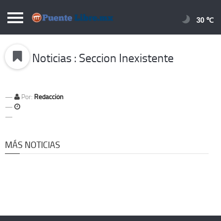
Puentelibre.mx
30 
Inicio
Noticias : Seccion Inexistente
Local
Nacional
Por:
Redacción
Opinión
Cronos
Economía
MÁS NOTICIAS
Espectáculos
Deportes
Extra +