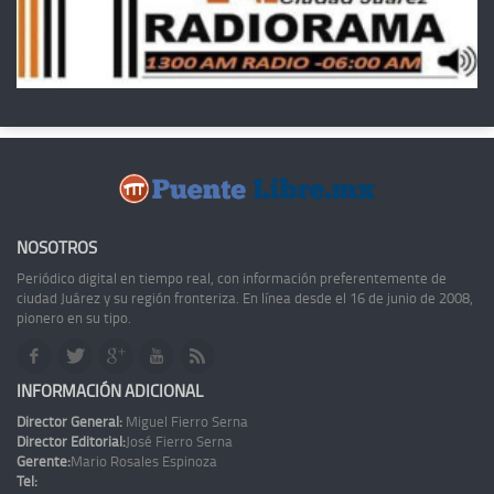
NOSOTROS
Periódico digital en tiempo real, con información preferentemente de
ciudad Juárez y su región fronteriza. En línea desde el 16 de junio de 2008,
pionero en su tipo.
INFORMACIÓN ADICIONAL
Director General:
Miguel Fierro Serna
Director Editorial:
José Fierro Serna
Gerente:
Mario Rosales Espinoza
Tel: