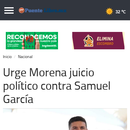
Puentelibre.mx
32 
Inicio
Local
Nacional
Inicio
Nacional
Opinión
Urge Morena juicio
Cronos
político contra Samuel
Economía
García
Espectáculos
Deportes
Extra +